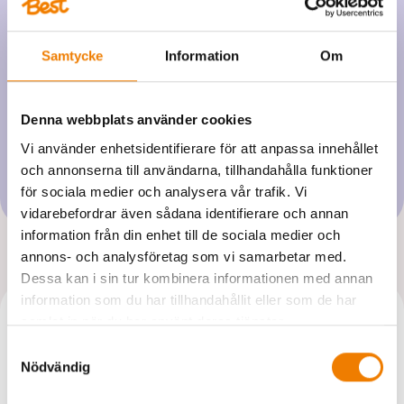
Warehouse
Career
Industries
Haulier
Samtycke
Information
Om
All Industries
All about Best
ALL ABOUT BEST
Denna webbplats använder cookies
Healthcare
Vi använder enhetsidentifierare för att anpassa innehållet
Retail and Wholesale
och annonserna till användarna, tillhandahålla funktioner
för sociala medier och analysera vår trafik. Vi
Construction and Civil Engineering
vidarebefordrar även sådana identifierare och annan
Automotive Industry
information från din enhet till de sociala medier och
annons- och analysföretag som vi samarbetar med.
Dessa kan i sin tur kombinera informationen med annan
Book transport
BOOK TRANSPORT
information som du har tillhandahållit eller som de har
samlat in när du har använt deras tjänster.
TRACK PARCEL
Contact an advisor
CONTACT AN ADVISOR
Samtyckesval
Nödvändig
BUSINESS