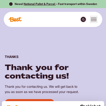
News!
National Pallet & Parcel
– Fast transport within Sweden
Toggle m
Search
Skip to content
To the home page
SEARCH
Best Transport
Our solutions
Services
Sustainability
THANKS
All Services
About Best
Thank you for
Courier and Express
About Best
News & Articles
contacting us!
Distribution
About Best
Contact Best
Our news
OUR NEWS
Our articles
OUR ARTICLES
Thank you for contacting us. We will get back to
GDP
Our Vision
you as soon as we have processed your request.
Service Logistics
Press Room
English
CUSTOMER PORTAL
BACK TO HOME PAGE
Swedish