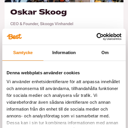
Oskar Skoog
CEO & Founder, Skoogs Vinhandel
”I premiumsegmentet räcker det inte att ha en stark
produkt, hela upplevelsen måste hänga ihop. Våra kunder
förväntar sig kvalitet i varje detalj, och då måste även
Samtycke
Information
Om
transporten hålla samma nivå, både i precision, service
och bemötande. Transporterna med Best är därför inte
bara en logistisk funktion för oss på Skoogs Vinhandel. De
bidrar med en avgörande konkurrensfördel och är en
Denna webbplats använder cookies
affärskritisk del av vårt erbjudande.”
Vi använder enhetsidentifierare för att anpassa innehållet
och annonserna till användarna, tillhandahålla funktioner
för sociala medier och analysera vår trafik. Vi
vidarebefordrar även sådana identifierare och annan
När kvalitet och ansvar
information från din enhet till de sociala medier och
hänger ihop
annons- och analysföretag som vi samarbetar med.
Dessa kan i sin tur kombinera informationen med annan