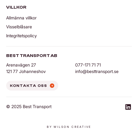
VILLKOR
Allmänna villkor
Visselblåsare
Integritetspolicy
BEST TRANSPORT AB
Arenavägen 27
077-171 71 71
121 77 Johanneshov
info@besttransport.se
KONTAKTA OSS
© 2025 Best Transport
https
BY WILSON CREATIVE