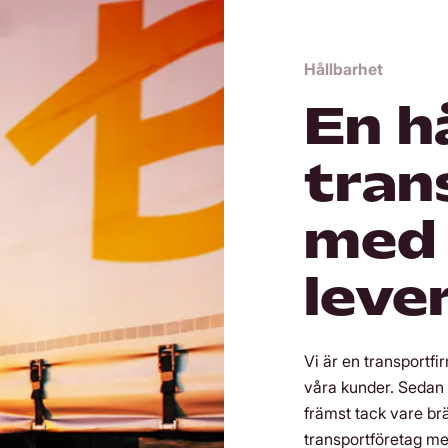
Hållbarhet
En h
tran
med 
leve
Vi är en transportfi
våra kunder. Sedan fl
främst tack vare brä
transportföretag med