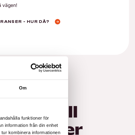
å vägen!
RANSER - HUR DÅ?
Om
sbud till
andahålla funktioner för
ansporter
n information från din enhet
 tur kombinera informationen