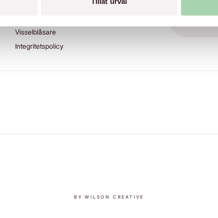
Tillåt urval
VILLKOR
Allmänna villkor
Visselblåsare
Integritetspolicy
BY WILSON CREATIVE