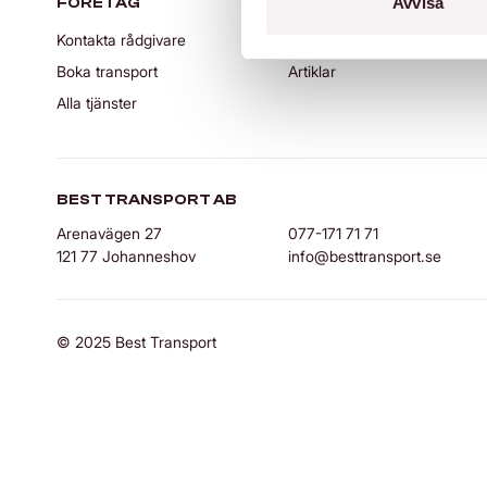
Avvisa
FÖRETAG
NYHETER & ARTIKLAR
Kontakta rådgivare
Nyheter
Boka transport
Artiklar
Alla tjänster
BEST TRANSPORT AB
Arenavägen 27
077-171 71 71
121 77 Johanneshov
info@besttransport.se
© 2025 Best Transport