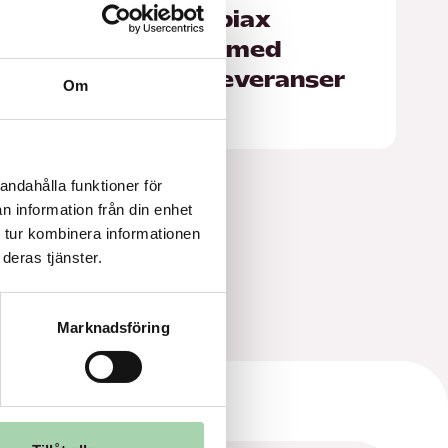
Best stärker Copiax
kunderbjudande med
snabba morgonleveranser
Om
andahålla funktioner för
n information från din enhet
 tur kombinera informationen
deras tjänster.
Marknadsföring