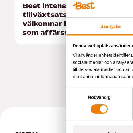
Best intensifierar
tillväxtsatsningen –
välkomnar Marcus Ramberg
Samtycke
som affärsutvecklingschef
Denna webbplats använder 
Vi använder enhetsidentifierar
sociala medier och analysera 
till de sociala medier och a
med annan information som du 
Samtyckesval
Nödvändig