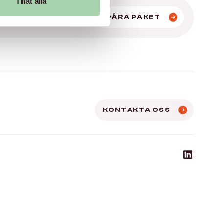
Tillåt alla
SPÅRA PAKET
KONTAKTA OSS
https://ww