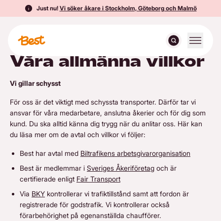
Just nu!
Vi söker åkare i Stockholm, Göteborg och Malmö
Växla me
Sök
Hoppa till innehåll
Till startsidan
Våra allmänna villkor
SÖK
Våra lösningar
Vi gillar schysst
Tjänster
Hållbarhet
För oss är det viktigt med schyssta transporter. Därför tar vi
ansvar för våra medarbetare, anslutna åkerier och för dig som
Alla tjänster
kund. Du ska alltid känna dig trygg när du anlitar oss. Här kan
Om Best
du läsa mer om de avtal och villkor vi följer:
Bud och Express
Om Best
Nyheter & Artiklar
Best har avtal med
Biltrafikens arbetsgivarorganisation
Distribution
Best är medlemmar i
Sveriges Åkeriföretag
och är
Allt om Best
Kontakta Best
Våra nyheter
VÅRA NYHETER
Våra artiklar
VÅRA ARTIKLAR
certifierade enligt
Fair Transport
GDP
Vår vision
Via
BKY
kontrollerar vi trafiktillstånd samt att fordon är
Servicelogistik
registrerade för godstrafik. Vi kontrollerar också
Pressrum
Svenska
KUNDPORTAL
förarbehörighet på egenanställda chaufförer.
Engelska