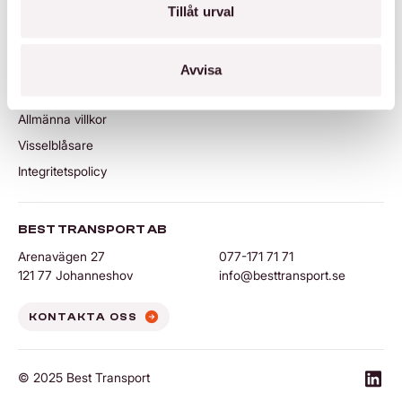
Tillåt urval
Nyheter
Artiklar
Avvisa
VILLKOR
Allmänna villkor
Visselblåsare
Integritetspolicy
BEST TRANSPORT AB
Arenavägen 27
077-171 71 71
121 77 Johanneshov
info@besttransport.se
KONTAKTA OSS
© 2025 Best Transport