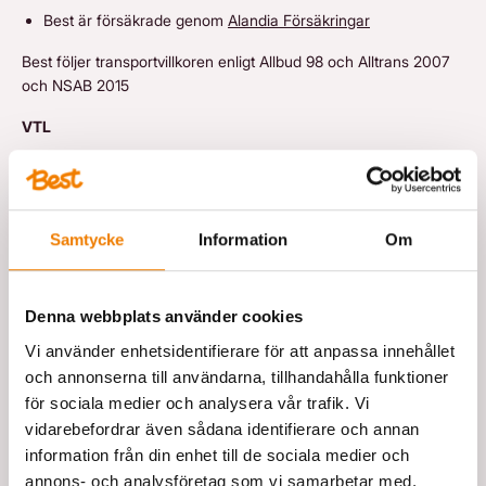
Lager
Nyhetsbrev
Best är försäkrade genom
Alandia Försäkringar
Branscher
Karriär
Best följer transportvillkoren enligt Allbud 98 och Alltrans 2007
och NSAB 2015
Åkeri
Alla branscher
VTL
Vård och hälsa
Bli åkare hos Best
BLI ÅKARE HOS BEST
Enligt VTL (lag om inrikes transport) ska en synlig skada
anmälas direkt. Dold skada ska anmälas inom 7 dagar. Förlorat
Detaljhandel och grossist
gods ska anmälas inom 30 dagar. Läs mer på
riksdagen.se
Allt om Best
ALLT OM BEST
Bygg och anläggning
Samtycke
Information
Om
Kvalitetsarbete
Fordonsindustrin
På Best är alla medarbetare engagerade i att ständigt förbättra
Denna webbplats använder cookies
vår verksamhet. Tillsammans arbetar vi med att kontinuerligt
Boka bud / transport
BOKA BUD / TRANSPORT
utveckla vår organisation, våra processer och vår kompetens.
Vi använder enhetsidentifierare för att anpassa innehållet
Läs vår kvalitetspolicy
och annonserna till användarna, tillhandahålla funktioner
Kontakta våra rådgivare
KONTAKTA VÅRA RÅDGIVARE
för sociala medier och analysera vår trafik. Vi
Betalningsvillkor och fakturering
vidarebefordrar även sådana identifierare och annan
Vi fakturerar en gång per vecka, 15 dagar netto eller enligt
information från din enhet till de sociala medier och
överenskommelse. Faktureringsavgift om 29 kr tillkommer.
annons- och analysföretag som vi samarbetar med.