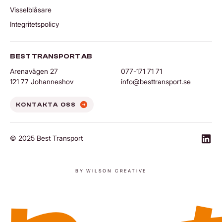
skicka ditt gods – snabbt, säkert och till rätt pris.
Visselblåsare
Kontakta oss idag för att boka transport eller få mer information
Integritetspolicy
om våra tjänster!
BEST TRANSPORT AB
Arenavägen 27
077-171 71 71
121 77 Johanneshov
info@besttransport.se
KONTAKTA OSS
© 2025 Best Transport
https
BY WILSON CREATIVE