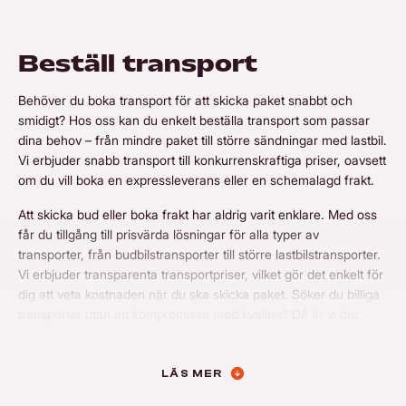
Beställ transport
Behöver du boka transport för att skicka paket snabbt och
smidigt? Hos oss kan du enkelt beställa transport som passar
dina behov – från mindre paket till större sändningar med lastbil.
Vi erbjuder snabb transport till konkurrenskraftiga priser, oavsett
om du vill boka en expressleverans eller en schemalagd frakt.
Att skicka bud eller boka frakt har aldrig varit enklare. Med oss
får du tillgång till prisvärda lösningar för alla typer av
transporter, från budbilstransporter till större lastbilstransporter.
Vi erbjuder transparenta transportpriser, vilket gör det enkelt för
dig att veta kostnaden när du ska skicka paket. Söker du billiga
transporter utan att kompromissa med kvalitet? Då är vi det
perfekta valet för dig. Våra budbilar är redo att leverera snabbt,
och vi har flexibla lösningar för både express- och planerade
transporter.
LÄS MER