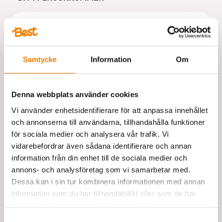
Samtycke
Information
Om
DIN E-POST
*
Denna webbplats använder cookies
Vi använder enhetsidentifierare för att anpassa innehållet
och annonserna till användarna, tillhandahålla funktioner
ANGE REGION
*
för sociala medier och analysera vår trafik. Vi
vidarebefordrar även sådana identifierare och annan
Stockholm
Göteborg
information från din enhet till de sociala medier och
annons- och analysföretag som vi samarbetar med.
Dessa kan i sin tur kombinera informationen med annan
Malmö
Jönköping
Växjö
information som du har tillhandahållit eller som de har
samlat in när du har använt deras tjänster.
Samtyckesval