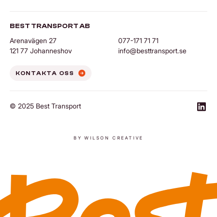
BEST TRANSPORT AB
Arenavägen 27
077-171 71 71
121 77 Johanneshov
info@besttransport.se
KONTAKTA OSS
© 2025 Best Transport
https
BY WILSON CREATIVE